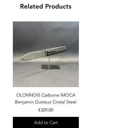
Related Products
OLONNOIS Carbone IMOCA
OLONNOIS Bois de fer e
Benjamin Dutreux Cristal Steel
de Phacochère Da
Price
€329.00
Add to Cart