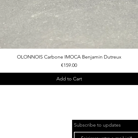
Quick View
OLONNOIS Carbone IMOCA Benjamin Dutreux
Price
€159.00
Add to Cart
Subscribe to updates