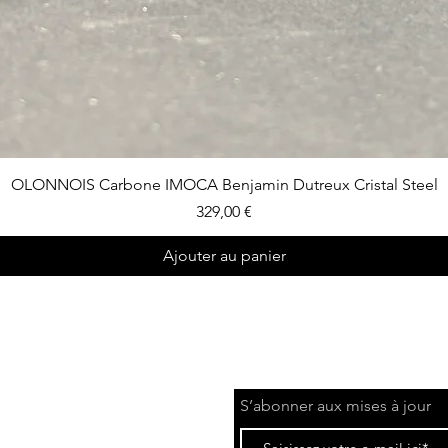
Aperçu rapide
OLONNOIS Carbone IMOCA Benjamin Dutreux Cristal Steel
Prix
329,00 €
Ajouter au panier
S’abonner aux mises à jour