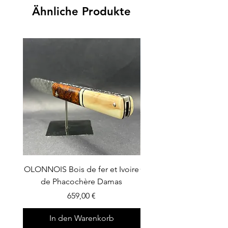
Ähnliche Produkte
OLONNOIS Bois de fer et Ivoire
OLONNOIS Bois de fer e
de Phacochère Damas
Preis
659,00 €
In den Warenkorb