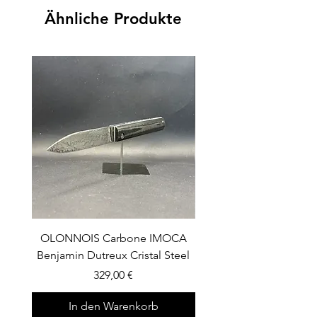
Ähnliche Produkte
OLONNOIS Carbone IMOCA
OLONNOIS Bois de fer e
Benjamin Dutreux Cristal Steel
de Phacochère Da
Preis
329,00 €
In den Warenkorb