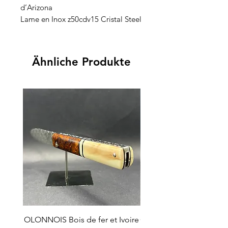
d’Arizona
Lame en Inox z50cdv15 Cristal Steel
Ähnliche Produkte
OLONNOIS Bois de fer et Ivoire
OLONNOIS Bois de fer e